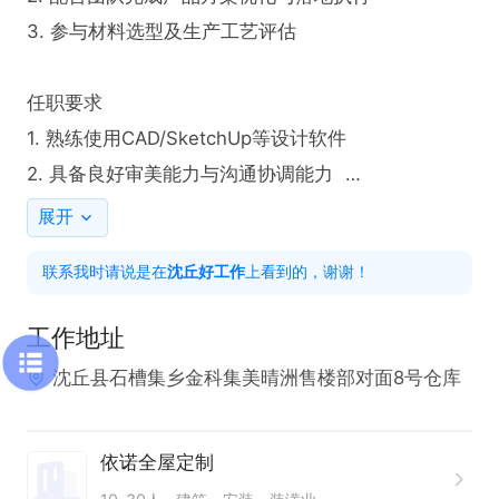
3. 参与材料选型及生产工艺评估  

任职要求  

1. 熟练使用CAD/SketchUp等设计软件  

2. 具备良好审美能力与沟通协调能力  

3. 有家居品牌项目经验者优先
展开
联系我时请说是在
沈丘好工作
上看到的，谢谢！
工作地址
沈丘县石槽集乡金科集美晴洲售楼部对面8号仓库
依诺全屋定制