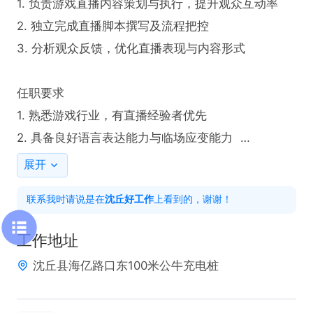
1. 负责游戏直播内容策划与执行，提升观众互动率  

2. 独立完成直播脚本撰写及流程把控  

3. 分析观众反馈，优化直播表现与内容形式  

任职要求  

1. 熟悉游戏行业，有直播经验者优先  

2. 具备良好语言表达能力与临场应变能力  

3. 熟悉主流游戏类型，能独立完成直播内容设计  

展开
联系我时请说是在
沈丘好工作
上看到的，谢谢！
工作时间  

上班时间可根据个人情况调整，每场直播3-6个小时
工作地址
沈丘县海亿路口东100米公牛充电桩